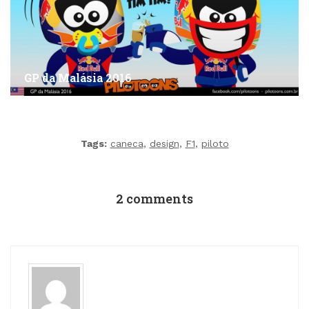
GP da Malásia 2016
Tags:
caneca
,
design
,
F1
,
piloto
2 comments