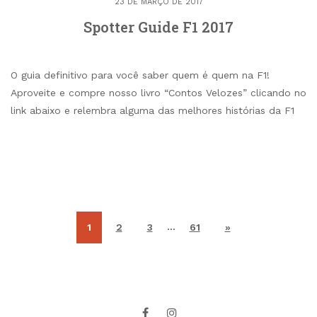
23 DE MARÇO DE 2017
Spotter Guide F1 2017
O guia definitivo para você saber quem é quem na F1!
Aproveite e compre nosso livro “Contos Velozes” clicando no
link abaixo e relembra alguma das melhores histórias da F1
…
1
2
3
61
»