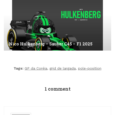
Nico Hulkenberg – Sauber C45 – F1 2025
Tags:
GP da Coréia
,
grid de largada
,
pole-position
1 comment