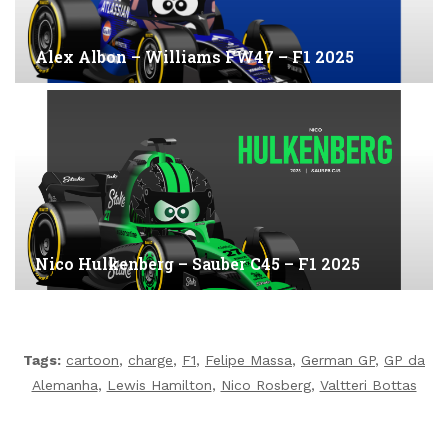
Alex Albon – Williams FW47 – F1 2025
Nico Hulkenberg – Sauber C45 – F1 2025
Tags:
cartoon
,
charge
,
F1
,
Felipe Massa
,
German GP
,
GP da
Alemanha
,
Lewis Hamilton
,
Nico Rosberg
,
Valtteri Bottas