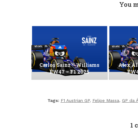
You m
Carlos Sainz – Williams
Alex Al
FW47 – F1 2025
FW4
Tags:
F1 Austrian GP
,
Felipe Massa
,
GP da Á
1 