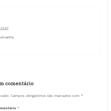
 21:47
alemanha
um comentário
icado.
Campos obrigatórios são marcados com
*
mentário
*