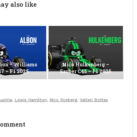
ay also like
bon – Williams
Nico Hulkenberg –
7 – F1 2025
Sauber C45 – F1 2025
ustria
,
Lewis Hamilton
,
Nico Rosberg
,
Valteri Bottas
comment