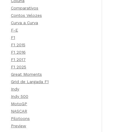
Coluna
Comparativos
Contos Velozes
Curva a Curva
F-E
F1
F1 2015
F1 2016
F1 2017
F1 2025
Great Moments
Grid de Largada F1
Indy
Indy 500
MotoGP
NASCAR
Pilotoons
Preview