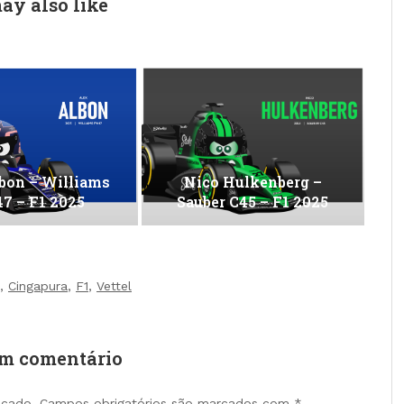
ay also like
bon – Williams
Nico Hulkenberg –
7 – F1 2025
Sauber C45 – F1 2025
,
Cingapura
,
F1
,
Vettel
um comentário
icado.
Campos obrigatórios são marcados com
*