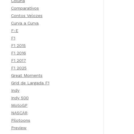
Coluna
Comparativos
Contos Velozes
Curva a Curva
F-E
F1
F1 2015
F1 2016
F1 2017
F1 2025
Great Moments
Grid de Largada F1
Indy
Indy 500
MotoGP
NASCAR
Pilotoons
Preview