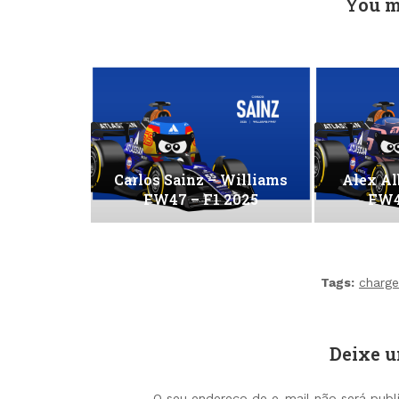
You m
Carlos Sainz – Williams
Alex Al
FW47 – F1 2025
FW4
Tags:
charge
Deixe 
O seu endereço de e-mail não será publ