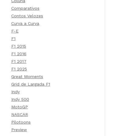
Coluna
Comparativos
Contos Velozes
Curva a Curva
F-E
F1
F1 2015
F1 2016
F1 2017
F1 2025
Great Moments
Grid de Largada F1
Indy
Indy 500
MotoGP
NASCAR
Pilotoons
Preview