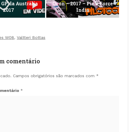
GP da Austrália
Ocon – 2017 – Pink Force
2017
India
es W08
,
Valtteri Bottas
um comentário
icado.
Campos obrigatórios são marcados com
*
mentário
*