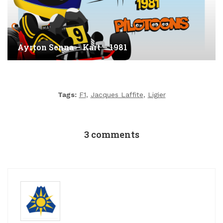
Ayrton Senna – Kart – 1981
Tags:
F1
,
Jacques Laffite
,
Ligier
3 comments