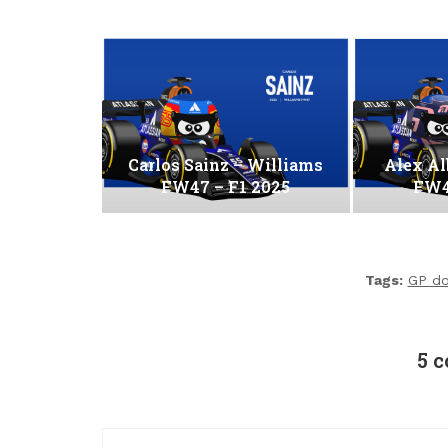
Carlos Sainz – Williams
Alex Al
FW47 – F1 2025
FW4
Tags:
GP do
5 