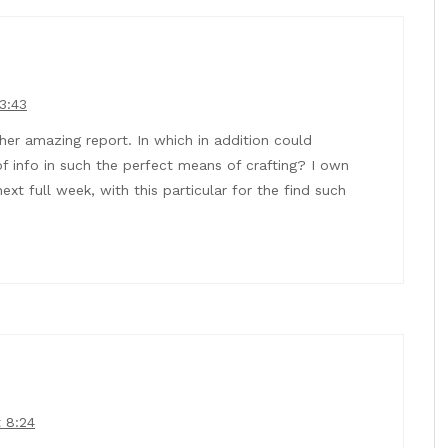
3:43
her amazing report. In which in addition could
f info in such the perfect means of crafting? I own
ext full week, with this particular for the find such
t 8:24