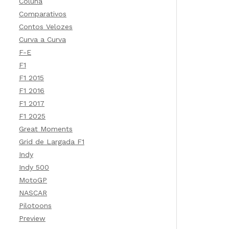
Coluna
Comparativos
Contos Velozes
Curva a Curva
F-E
F1
F1 2015
F1 2016
F1 2017
F1 2025
Great Moments
Grid de Largada F1
Indy
Indy 500
MotoGP
NASCAR
Pilotoons
Preview