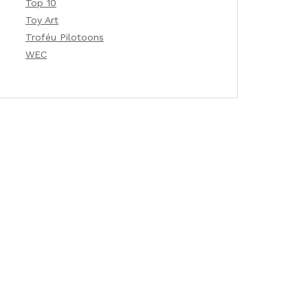
Top 10
Toy Art
Troféu Pilotoons
WEC