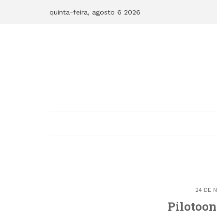
Skip
quinta-feira, agosto 6 2026
to
content
24 DE 
Pilotoon