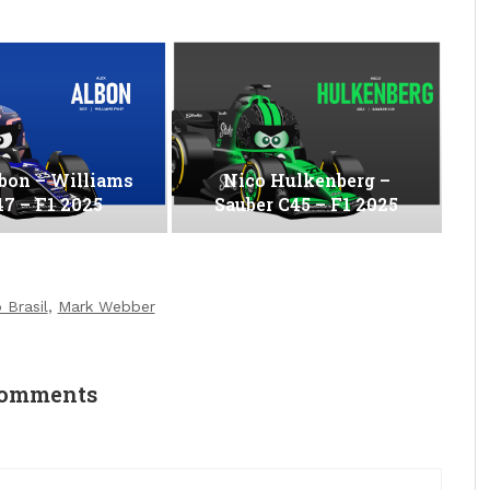
bon – Williams
Nico Hulkenberg –
7 – F1 2025
Sauber C45 – F1 2025
 Brasil
,
Mark Webber
comments