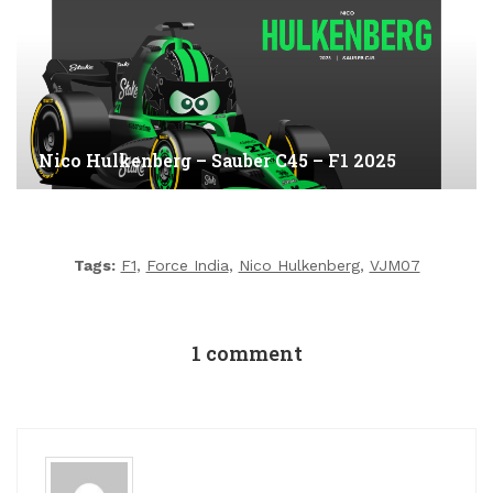
Nico Hulkenberg – Sauber C45 – F1 2025
Tags:
F1
,
Force India
,
Nico Hulkenberg
,
VJM07
1 comment