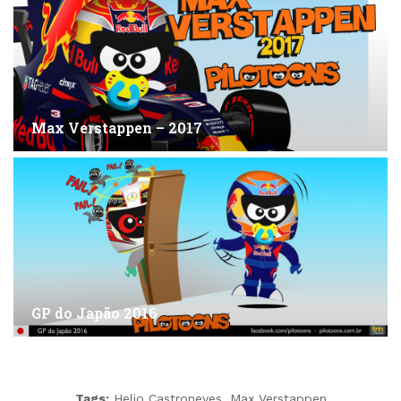
Max Verstappen – 2017
GP do Japão 2016
Tags:
Helio Castroneves
,
Max Verstappen