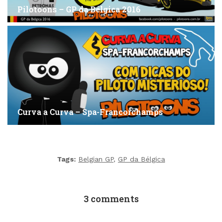
Pilotoons – GP da Bélgica 2016
Curva a Curva – Spa-Francorchamps
Tags:
Belgian GP
,
GP da Bélgica
3 comments