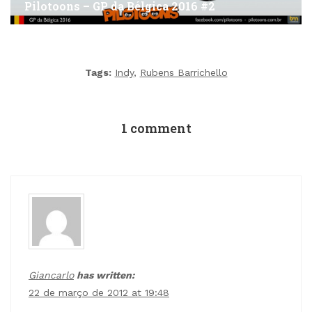
Pilotoons – GP da Bélgica 2016 #2
Tags:
Indy
,
Rubens Barrichello
1 comment
Giancarlo
has written:
22 de março de 2012 at 19:48