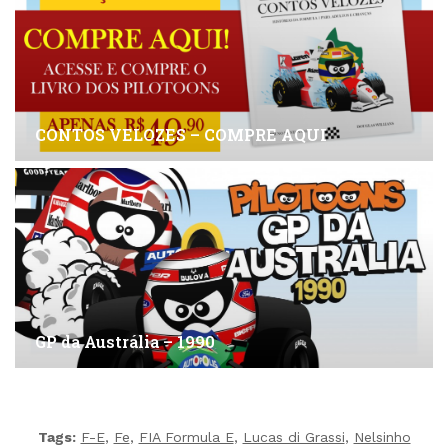
CONTOS VELOZES – COMPRE AQUI
GP da Austrália – 1990
Tags:
F-E
,
Fe
,
FIA Formula E
,
Lucas di Grassi
,
Nelsinho