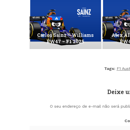
Carlos Sainz – Williams
Alex Al
FW47 – F1 2025
FW4
Tags:
F1 Aus
Deixe 
O seu endereço de e-mail não será publ
Co