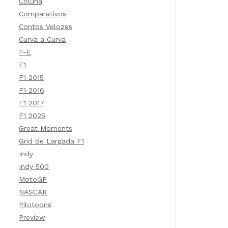
Coluna
Comparativos
Contos Velozes
Curva a Curva
F-E
F1
F1 2015
F1 2016
F1 2017
F1 2025
Great Moments
Grid de Largada F1
Indy
Indy 500
MotoGP
NASCAR
Pilotoons
Preview