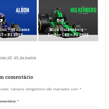
bon – Williams
Nico Hulkenberg –
7 – F1 2025
Sauber C45 – F1 2025
trian GP
,
GP da Áustria
um comentário
icado.
Campos obrigatórios são marcados com
*
mentário
*