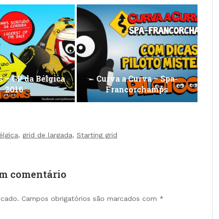
s – GP da Bélgica
Curva a Curva – Spa-
2016
Francorchamps
lgica
,
grid de largada
,
Starting grid
um comentário
icado.
Campos obrigatórios são marcados com
*