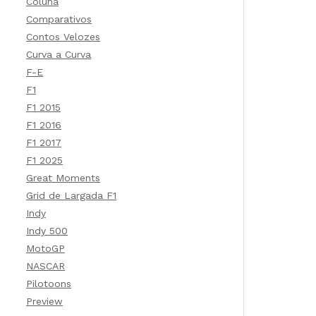
Coluna
Comparativos
Contos Velozes
Curva a Curva
F-E
F1
F1 2015
F1 2016
F1 2017
F1 2025
Great Moments
Grid de Largada F1
Indy
Indy 500
MotoGP
NASCAR
Pilotoons
Preview