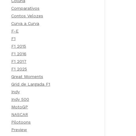
Coluna
Comparativos
Contos Velozes
Curva a Curva
F-E
F1
F1 2015
F1 2016
F1 2017
F1 2025
Great Moments
Grid de Largada F1
Indy
Indy 500
MotoGP
NASCAR
Pilotoons
Preview