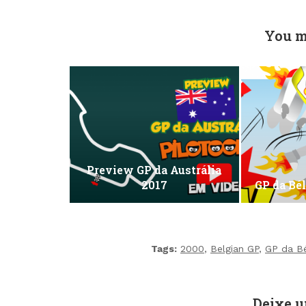
You m
Preview GP da Austrália
2017
GP da Bé
Tags:
2000
,
Belgian GP
,
GP da Bé
Deixe 