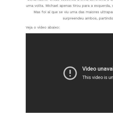
uma volta. Michael apenas tirou para a esquerda, c
Mas foi aí que se viu uma das maiores ultrapa
surpreendeu ambos, partindo
Veja o vídeo abaixo: