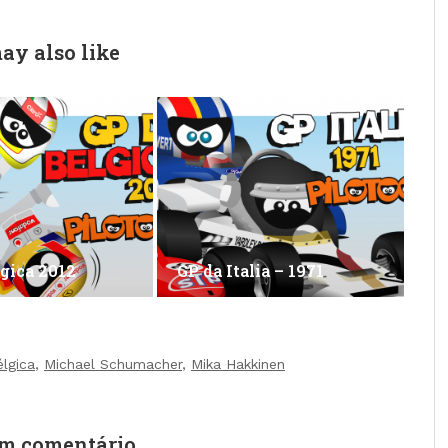
ay also like
lgica 2012
GP da Italia – 1971
lgica
,
Michael Schumacher
,
Mika Hakkinen
um comentário