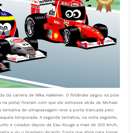
da da carreira de Mika Hakkinen. O finlândes largou na pole
a na pista) fizeram com que ele estivesse atrás de Michael
ra tentativa de ultrapassagem teve a porta trancada pelo
aquela temporada. A segunda tentativa, na volta seguinte,
am junto e colados depois da Eau-Rouge a mais de 300 km/h.
eita e viu o brasileiro Ricardo Zonta que abria para tomar