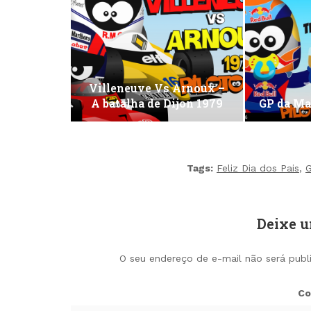
Villeneuve Vs Arnoux –
A batalha de Dijon 1979
GP da Ma
Tags:
Feliz Dia dos Pais
,
G
Deixe 
O seu endereço de e-mail não será publ
Co