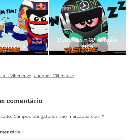
Pilotoons – GP da Itália
lásia 2016
2016
illes Villeneuve
,
Jacques Villeneuve
um comentário
icado.
Campos obrigatórios são marcados com
*
mentário
*