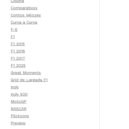
Coluna
Comparativos
Contos Velozes
Curva a Curva
F-E
F1
F1 2015
F1 2016
F1 2017
F1 2025
Great Moments
Grid de Largada F1
Indy
Indy 500
MotoGP
NASCAR
Pilotoons
Preview