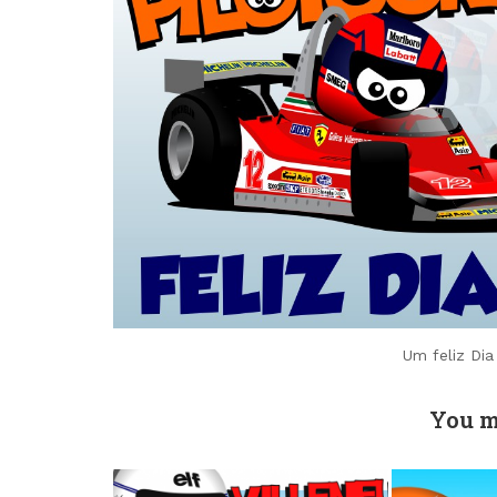
Um feliz Dia
You m